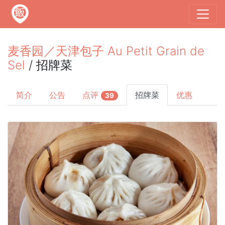
麦香园／天津包子 Au Petit Grain de
Sel
/ 招牌菜
简介
公告
点评
招牌菜
优惠
39