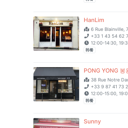
HanLim
6 Rue Blainville,
+33 1 43 54 62 
12:00-14:30, 19:3
韩餐
PONG YONG 봉
38 Rue Notre Dam
+33 9 87 41 73 
12:00-15:00, 19:
韩餐
Sunny