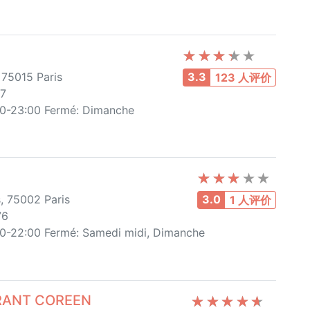
 75015 Paris‎
3.3
123 人评价
77
30-23:00 Fermé: Dimanche
, 75002 Paris
3.0
1 人评价
76
00-22:00 Fermé: Samedi midi, Dimanche
URANT COREEN