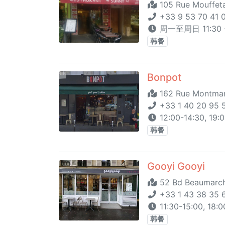
105 Rue Mouffeta
+33 9 53 70 41 
周一至周日 11:30 -
韩餐
Bonpot
162 Rue Montmart
+33 1 40 20 95 
12:00-14:30, 19:
韩餐
Gooyi Gooyi
52 Bd Beaumarcha
+33 1 43 38 35 6
11:30-15:00, 18:
韩餐