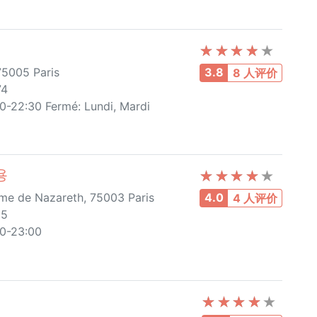
 75005 Paris
3.8
8 人评价
74
0-22:30 Fermé: Lundi, Mardi
용
e de Nazareth, 75003 Paris
4.0
4 人评价
25
00-23:00