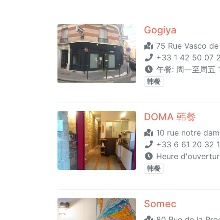
Gogiya
75 Rue Vasco de 
+33 1 42 50 07 
午餐: 周一至周五 12:
韩餐
DOMA 韩餐
10 rue notre dam
+33 6 61 20 32 1
Heure d'ouvertu
韩餐
Somec
80 Rue de la Proc