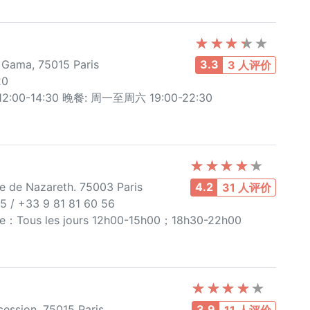
Gama, 75015 Paris
3.3
3 人评价
20
00-14:30 晚餐: 周一至周六 19:00-22:30
e de Nazareth. 75003 Paris
4.2
31 人评价
5 / +33 9 81 81 60 56
re：Tous les jours 12h00-15h00；18h30-22h00
ession, 75015 Paris
3.9