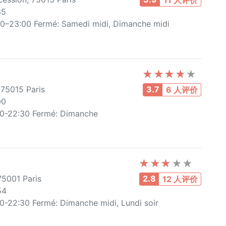
11 人评价
35
00–23:00 Fermé: Samedi midi, Dimanche midi
 75015 Paris
3.7
6 人评价
00
00-22:30 Fermé: Dimanche
75001 Paris
2.8
12 人评价
54
0-22:30 Fermé: Dimanche midi, Lundi soir