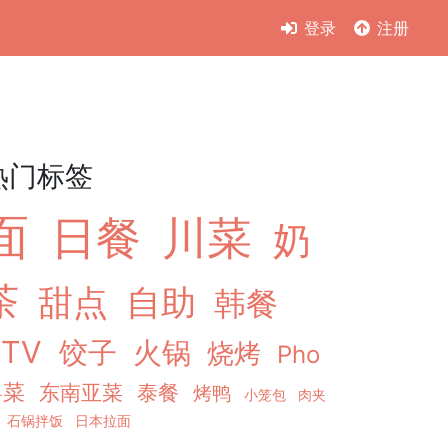
登录
注册
热门标签
面
日餐
川菜
奶
茶
甜点
自助
韩餐
KTV
饺子
火锅
烧烤
Pho
粤菜
东南亚菜
泰餐
烤鸭
小笼包
肉夹
石锅拌饭
日本拉面