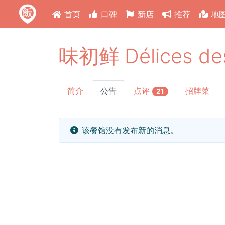
首页
口碑
新店
推荐
地
味初鲜 Délices des
简介
公告
点评
招牌菜
21
该餐馆没有发布新的消息。