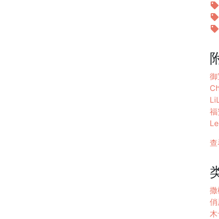
御宝
Ch
Li
福
Le
查
撒
俏
木